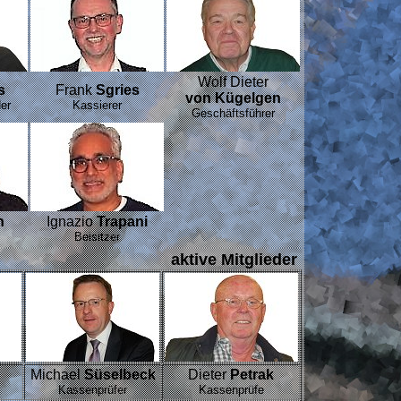
Wolf Dieter
s
Frank
Sgries
von Kügelgen
der
Kassierer
Geschäftsführer
n
Ignazio
Trapani
Beisitzer
aktive Mitglieder
Michael
Süselbeck
Dieter
Petrak
Kassenprüfer
Kassenprüfe