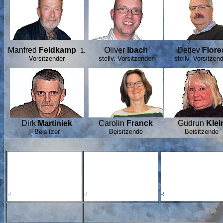
Manfred
Feldkamp
Oliver
Ibach
Detlev
Flore
1.
Vorsitzender
stellv. Vorsitzender
stellv. Vorsitzen
Dirk
Martiniek
Carolin
Franck
Gudrun
Klei
Beisitzer
Beisitzende
Beisitzende