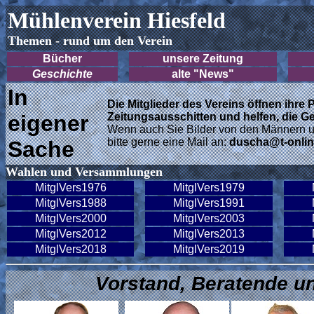
Mühlenverein Hiesfeld
Themen - rund um den Verein
Bücher
unsere Zeitung
Geschichte
alte "News"
In
Die Mitglieder des Vereins öffnen ihre
eigener
Zeitungsausschitten und helfen, die G
Wenn auch Sie Bilder von den Männern u
bitte gerne eine Mail an:
duscha@t-onlin
Sache
Wahlen und Versammlungen
MitglVers1976
MitglVers1979
MitglVers1988
MitglVers1991
MitglVers2000
MitglVers2003
MitglVers2012
MitglVers2013
MitglVers2018
MitglVers2019
Vorstand, Beratende und