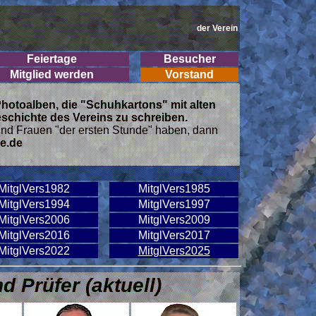
der Verein
Feiertage
Besucher
Mitglied werden
Vorstand
 Photoalben, die "Schuhkartons" mit alten
eschichte des Vereins zu schreiben.
nd Frauen "der ersten Stunde" haben, dann
e.de
MitglVers1982
MitglVers1985
MitglVers1994
MitglVers1997
MitglVers2006
MitglVers2009
MitglVers2016
MitglVers2017
MitglVers2022
MitglVers2025
 Prüfer (aktuell)