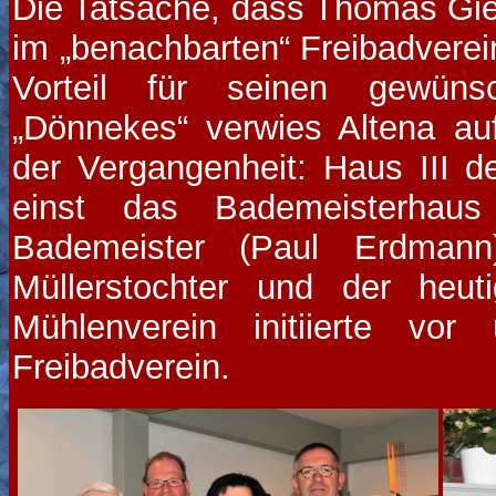
Die Tatsache, dass Thomas Gie
im „benachbarten“ Freibadverein
Vorteil für seinen gewüns
„Dönnekes“ verwies Altena a
der Vergangenheit: Haus III
einst das Bademeisterhau
Bademeister (Paul Erdmann)
Müllerstochter und der heut
Mühlenverein initiierte v
Freibadverein.