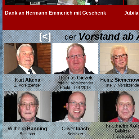
Dank an Hermann Emmerich mit Geschenk
Jubila
[<]
Vorstand ab
der
Thomas
Giezek
Kurt
Altena
Heinz
Siemenow
*stellv. Vorsitzender
1. Vorsitzender
stellv. Vorsitzende
Rücktritt 01/2018
Friedhelm
Kol
Wilhelm
Banning
Oliver
Ibach
Beisitzer
Beisitzer
Beisitzer
†
26.5.2018