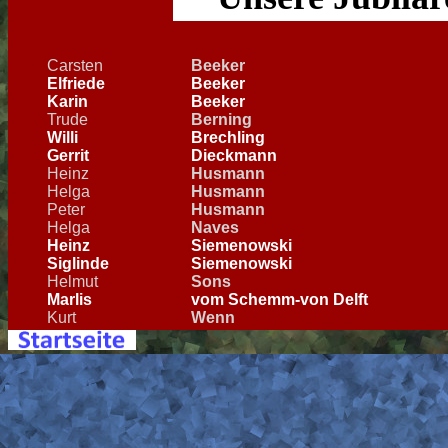
Carsten
Beeker
Elfriede
Beeker
Karin
Beeker
Trude
Berning
Willi
Brechling
Gerrit
Dieckmann
Heinz
Husmann
Helga
Husmann
Peter
Husmann
Helga
Naves
Heinz
Siemenowski
Siglinde
Siemenowski
Helmut
Sons
Marlis
vom Schemm-von Delft
Kurt
Wenn