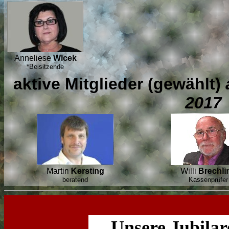
Anneliese
Wlcek
*Beisitzende
aktive Mitglieder (gewählt)
2017
Martin
Kersting
Willi
Brechli
beratend
Kassenprüfer
Unsere Jubilar