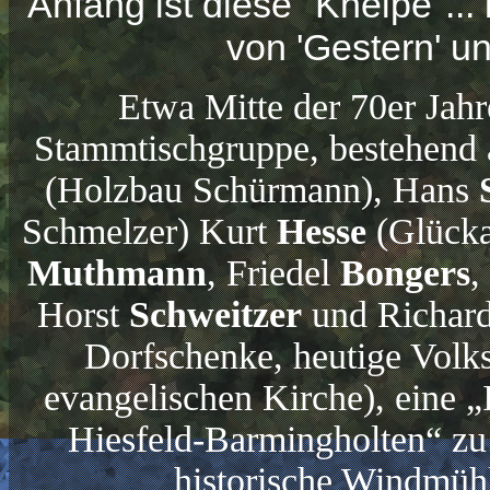
Anfang ist diese "Kneipe"...
von 'Gestern' un
Etwa Mitte der 70er Jahre
Stammtischgruppe, bestehend
(Holzbau Schürmann), Hans
Schmelzer) Kurt
Hesse
(Glücka
Muthmann
, Friedel
Bongers
,
Horst
Schweitzer
und Richar
Dorfschenke, heutige Volk
evangelischen Kirche), eine „
Hiesfeld-Barmingholten“ zu 
historische Windmühl