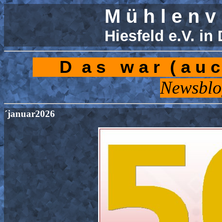
M ü h l e n v 
Hiesfeld e.V. in
D a s w a r ( a u c
Newsblo
´januar2026