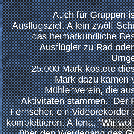
Auch für Gruppen ist 
Ausflugsziel. Allein zwölf Sc
das heimatkundliche Besi
Ausflügler zu Rad oder
Umge
25.000 Mark kostete diese
Mark dazu kamen v
Mühlenverein, die au
Aktivitäten stammen. Der R
Fernseher, ein Videorekorder s
komplettieren. Altena: "Wir wo
über den Werdegang des Get