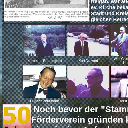
freigab, war auc
ev. Kirche bek
Stadt und Kreis
gleichen Betra
Willi Gr
Kornelius Benninghoff
Kurt Drawert
Ho
Eugen Schürmann
Horst
Noch bevor der "Stam
Förderverein gründen k