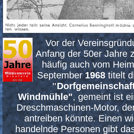
Vor der Vereinsgründ
Anfang der 50er Jahre za
häufig auch vom Heim
September
1968
titelt 
"
Dorfgemeinschaft
Windmühle"
, gemeint ist ei
Dreschmaschinen-Motor, der
antreiben könnte. Einen wi
handelnde Personen gibt das 