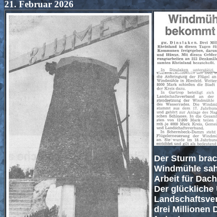
21. Februar 2026
Der Sturm brac
Windmühle sah 
Arbeit für Dac
Der glückliche
Landschaftsve
drei Millionen