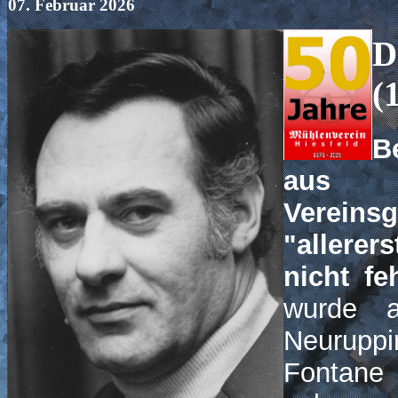
07. Februar 2026
D
(
B
aus
Vereins
"allere
nicht fe
wurde 
Neurup
Fontane