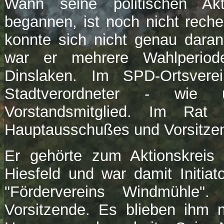
Wann seine politischen Ak
begannen, ist noch nicht reche
konnte sich nicht genau daran 
war er mehrere Wahlperio
Dinslaken. Im SPD-Ortsverei
Stadtverordneter - wie ü
Vorstandsmitglied. Im Rat
Hauptausschußes und Vorsitze
Er gehörte zum Aktionskreis
Hiesfeld und war damit Initia
"Fördervereins Windmühle"
Vorsitzende. Es blieben ihm n