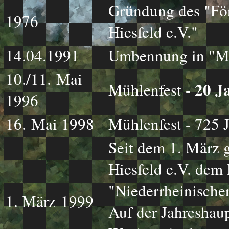
Gründung des "Fö
1976
Hiesfeld e.V."
14.04.1991
Umbennung in "Müh
10./11. Mai
20 J
Mühlenfest -
1996
16. Mai 1998
Mühlenfest - 725 J
Seit dem 1. März 
Hiesfeld e.V. dem
"Niederrheinische
1. März 1999
Auf der Jahreshau