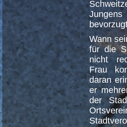
Schweitze
Jungens 
bevorzug
Wann sein
für die 
nicht re
Frau ko
daran eri
er mehre
der Sta
Ortsvere
Stadtver