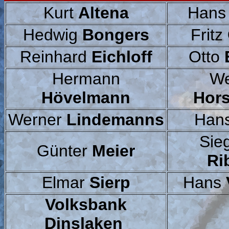
Kurt
Altena
Han
Hedwig
Bongers
Fritz
Reinhard
Eichloff
Otto
Hermann
We
Hövelmann
Hor
Werner
Lindemanns
Han
Sie
Günter
Meier
Ri
Elmar
Sierp
Hans
Volksbank
Dinslaken