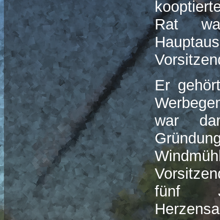
kooptiert
Rat wa
Haupt
Vorsitze
Er gehör
Werbegem
war dam
Gründun
Windmühl
Vorsitze
fünf 
Herzens