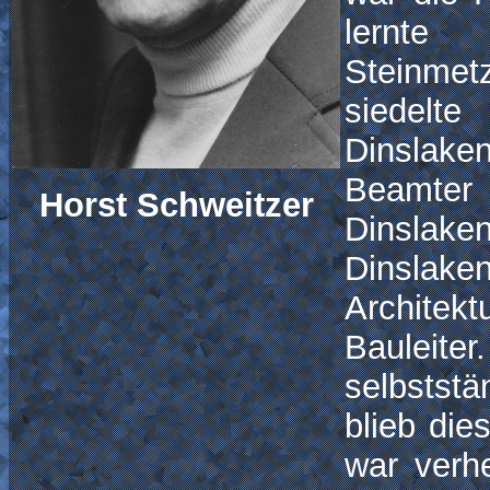
lern
Steinme
siedelt
Dinslake
Beamter
Horst Schweitzer
Dinslake
Dins
Archite
Bauleit
selbstst
blieb die
war verh