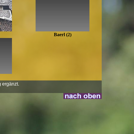
Baerl (2)
 ergänzt.