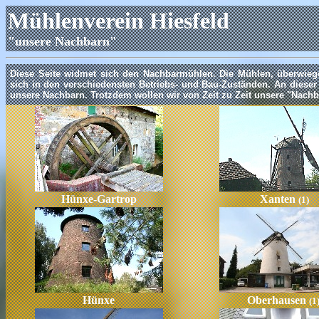
Mühlenverein Hiesfeld
"unsere Nachbarn"
Diese Seite widmet sich den Nachbarmühlen. Die Mühlen, überwieg
sich in den verschiedensten Betriebs- und Bau-Zuständen. An dieser S
unsere Nachbarn. Trotzdem wollen wir von Zeit zu Zeit unsere "Nachb
Hünxe-Gartrop
Xanten
(1)
Hünxe
Oberhausen
(1