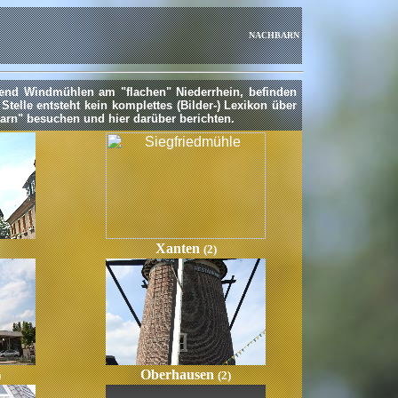
NACHBARN
end Windmühlen am "flachen" Niederrhein, befinden
telle entsteht kein komplettes (Bilder-) Lexikon über
arn" besuchen und hier darüber berichten.
Xanten
(2)
Oberhausen
)
(2)