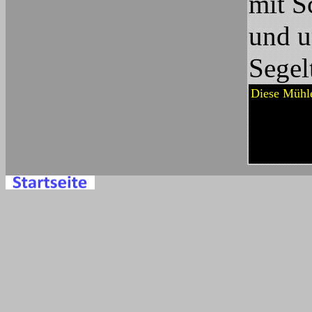
mit S
und u
Segel
Diese Mühle