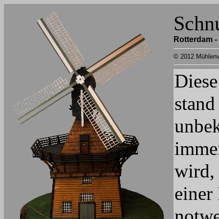
Schn
Rotterdam -
© 2012 Mühlenv
Diese
stand
unbek
immer
wird
,
einer
notwe