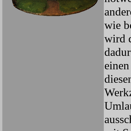
ander
wie b
wird 
dadur
einen
diese
Werkz
Umlau
aussc